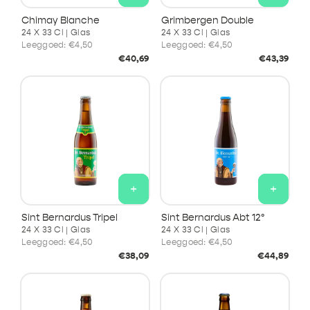
Chimay Blanche
Grimbergen Double
24 X 33 Cl | Glas
24 X 33 Cl | Glas
Leeggoed:
€4,50
Leeggoed:
€4,50
Normale
Normale
€40,69
€43,39
prijs
prijs
+
+
Sint Bernardus Tripel
Sint Bernardus Abt 12°
24 X 33 Cl | Glas
24 X 33 Cl | Glas
Leeggoed:
€4,50
Leeggoed:
€4,50
Normale
Normale
€38,09
€44,89
prijs
prijs