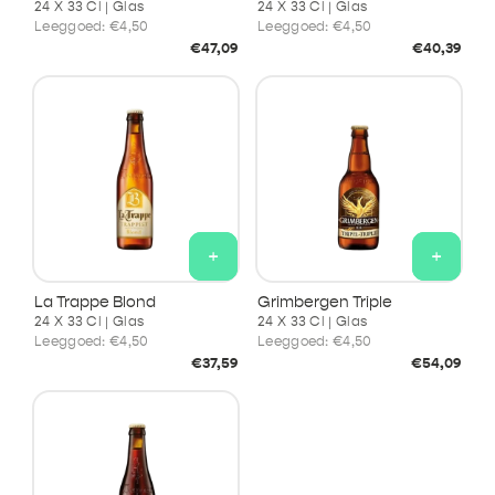
24 X 33 Cl | Glas
24 X 33 Cl | Glas
Leeggoed:
€4,50
Leeggoed:
€4,50
Normale
Normale
€47,09
€40,39
prijs
prijs
+
+
La Trappe Blond
Grimbergen Triple
24 X 33 Cl | Glas
24 X 33 Cl | Glas
Leeggoed:
€4,50
Leeggoed:
€4,50
Normale
Normale
€37,59
€54,09
prijs
prijs