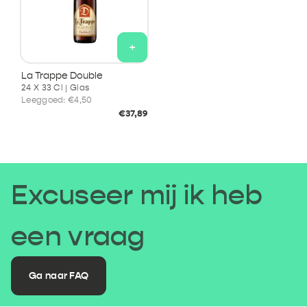
+
La Trappe Double
24 X 33 Cl | Glas
Leeggoed:
€4,50
Normale
€37,89
prijs
Excuseer mij ik heb
een vraag
Ga naar FAQ