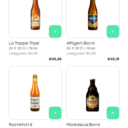
+
+
La Trappe Tripel
Affligem Blond
24 X 33 Cl | Glas
24 X 33 Cl | Glas
Leeggoed:
€4,50
Leeggoed:
€4,50
Normale
Normale
€45,69
€45,19
prijs
prijs
+
+
Rochefort 6
Maredsous Blond