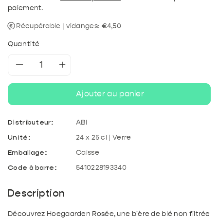
paiement.
Récupérable | vidanges: €4,50
Quantité
Réduire
Augmenter
la
la
Ajouter au panier
quantité
quantité
Distributeur:
ABI
de
de
Unité:
24 x 25 cl | Verre
Emballage:
Caisse
Hoegaarden
Hoegaarden
Code à barre:
5410228193340
Rosee
Rosee
Description
Découvrez Hoegaarden Rosée, une bière de blé non filtrée