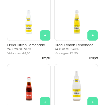
t
Snacks salés &
Bière blanche
Petit-déjeuner &
Bière blonde
énergisantes
Bière brune
Sauces et
i
sucrés
garnitures
condiments
o
n
:
Kombucha & Kefir
Caisses mixtes
Fruité & Geuze
Tonic & Mixers
IPA
Produits de
+
+
pâtisserie
Ordal Citron Lemonade
Ordal Lemon Lemonade
24 X 20 Cl | Verre
24 X 20 Cl | Verre
Triple
Vidanges:
€4,50
Vidanges:
€4,50
Prix
Prix
€11,99
€11,99
habituel
habituel
+
+