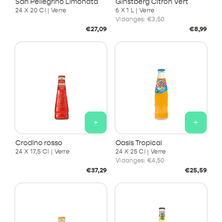
San Pellegrino Limonata
Ginstberg Citron Vert
24 X 20 Cl | Verre
6 X 1 L | Verre
Vidanges:
€3,50
Prix
Prix
€27,09
€8,99
habituel
habituel
+
+
Crodino rosso
Oasis Tropical
24 X 17,5 Cl | Verre
24 X 25 Cl | Verre
Vidanges:
€4,50
Prix
Prix
€37,29
€25,59
habituel
habituel