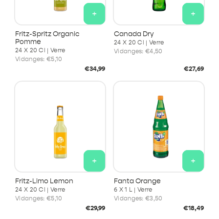
+
+
Fritz-Spritz Organic
Canada Dry
Pomme
24 X 20 Cl | Verre
24 X 20 Cl | Verre
Vidanges:
€4,50
Vidanges:
€5,10
Prix
Prix
€34,99
€27,69
habituel
habituel
+
+
Fritz-Limo Lemon
Fanta Orange
24 X 20 Cl | Verre
6 X 1 L | Verre
Vidanges:
€5,10
Vidanges:
€3,50
Prix
Prix
€29,99
€18,49
habituel
habituel