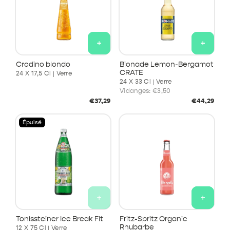
+
+
Crodino blondo
Bionade Lemon-Bergamot
CRATE
24 X 17,5 Cl | Verre
24 X 33 Cl | Verre
Vidanges:
€3,50
Prix
Prix
€37,29
€44,29
habituel
habituel
Épuisé
+
+
Tonissteiner Ice Break Fit
Fritz-Spritz Organic
Rhubarbe
12 X 75 Cl | Verre