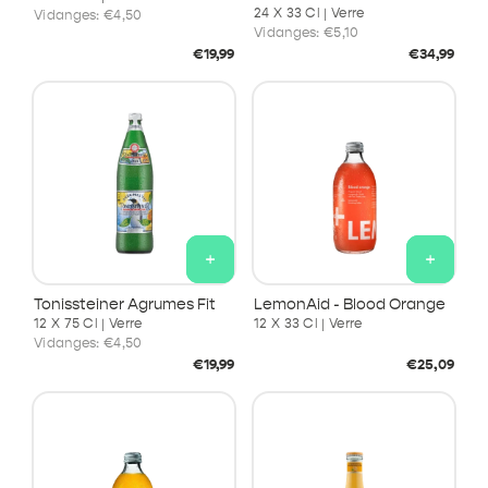
24 X 33 Cl | Verre
Vidanges:
€4,50
Vidanges:
€5,10
Prix
Prix
€19,99
€34,99
habituel
habituel
+
+
Tonissteiner Agrumes Fit
LemonAid - Blood Orange
12 X 75 Cl | Verre
12 X 33 Cl | Verre
Vidanges:
€4,50
Prix
Prix
€19,99
€25,09
habituel
habituel