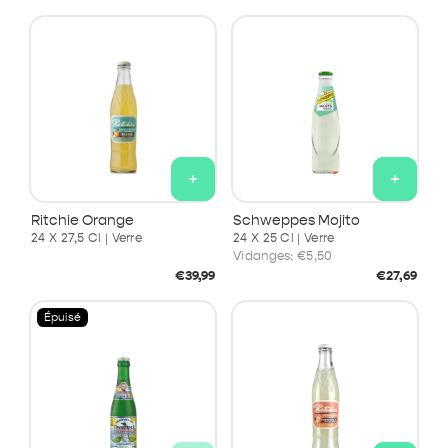
habituel
habituel
+
+
Ritchie Orange
Schweppes Mojito
24 X 27,5 Cl | Verre
24 X 25 Cl | Verre
Vidanges:
€5,50
Prix
Prix
€39,99
€27,69
habituel
habituel
Épuisé