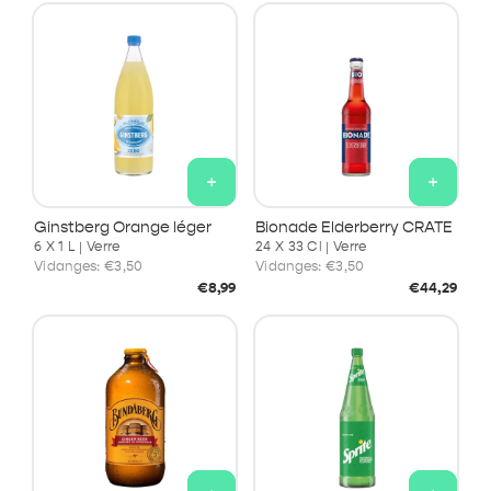
+
+
Ginstberg Orange léger
Bionade Elderberry CRATE
6 X 1 L | Verre
24 X 33 Cl | Verre
Vidanges:
€3,50
Vidanges:
€3,50
Prix
Prix
€8,99
€44,29
habituel
habituel