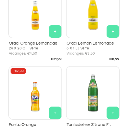
+
+
Ordal Orange Lemonade
Ordal Lemon Lemonade
24 X 20 Cl | Verre
6 X 1 L | Verre
Vidanges:
€4,50
Vidanges:
€3,50
Prix
Prix
€11,99
€8,99
habituel
habituel
- €2,00
+
+
Fanta Orange
Tonissteiner Zitrone Fit