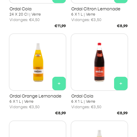
Ordal Cola
Ordal Citron Lemonade
24 X 20 Cl | Verre
6 X 1 L | Verre
Vidanges:
€4,50
Vidanges:
€3,50
Prix
Prix
€11,99
€8,99
habituel
habituel
+
+
Ordal Orange Lemonade
Ordal Cola
6 X 1 L | Verre
6 X 1 L | Verre
Vidanges:
€3,50
Vidanges:
€3,50
Prix
Prix
€8,99
€8,99
habituel
habituel