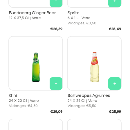
+
+
Bundaberg Ginger Beer
Sprite
12 X 37,5 Cl | Verre
6 X 1 L | Verre
Vidanges:
€3,50
Prix
Prix
€26,39
€18,49
habituel
habituel
+
+
Gini
Schweppes Agrumes
24 X 20 Cl | Verre
24 X 25 Cl | Verre
Vidanges:
€4,50
Vidanges:
€5,50
Prix
Prix
€29,09
€25,99
habituel
habituel