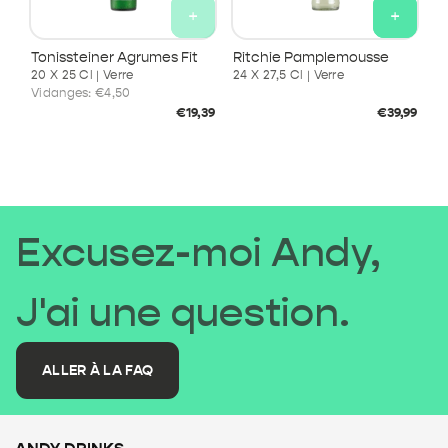
+
+
Tonissteiner Agrumes Fit
Ritchie Pamplemousse
20 X 25 Cl | Verre
24 X 27,5 Cl | Verre
Vidanges:
€4,50
Prix
Prix
€19,39
€39,99
habituel
habituel
Excusez-moi Andy,
J'ai une question.
ALLER À LA FAQ