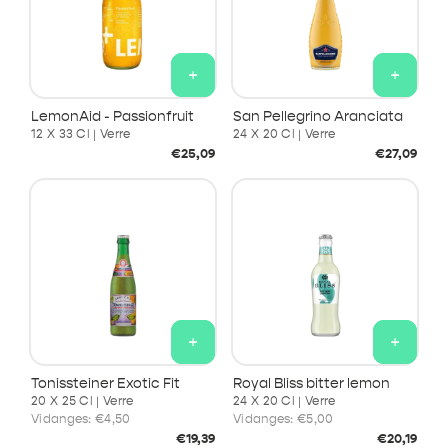
+
+
LemonAid - Passionfruit
San Pellegrino Aranciata
12 X 33 Cl | Verre
24 X 20 Cl | Verre
Prix
Prix
€25,09
€27,09
habituel
habituel
+
+
Tonissteiner Exotic Fit
Royal Bliss bitter lemon
20 X 25 Cl | Verre
24 X 20 Cl | Verre
Vidanges:
€4,50
Vidanges:
€5,00
Prix
Prix
€19,39
€20,19