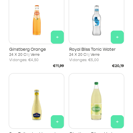
+
+
Ginstberg Orange
Royal Bliss Tonic Water
24 X 20 Cl | Verre
24 X 20 Cl | Verre
Vidanges:
€4,50
Vidanges:
€5,00
Prix
Prix
€11,99
€20,19
habituel
habituel
+
+