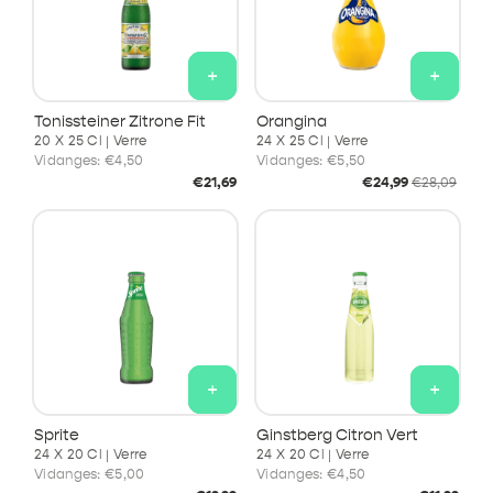
+
+
Tonissteiner Zitrone Fit
Orangina
20 X 25 Cl | Verre
24 X 25 Cl | Verre
Vidanges:
€4,50
Vidanges:
€5,50
Prix
Prix
Prix
€21,69
€24,99
€28,09
habituel
soldé
habituel
+
+
Sprite
Ginstberg Citron Vert
24 X 20 Cl | Verre
24 X 20 Cl | Verre
Vidanges:
€5,00
Vidanges:
€4,50