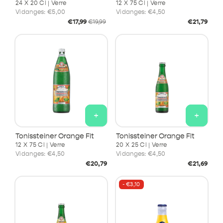
24 X 20 Cl | Verre
12 X 75 Cl | Verre
Vidanges:
€5,00
Vidanges:
€4,50
Prix
Prix
Prix
€17,99
€21,79
€19,99
soldé
habituel
habituel
+
+
Tonissteiner Orange Fit
Tonissteiner Orange Fit
12 X 75 Cl | Verre
20 X 25 Cl | Verre
Vidanges:
€4,50
Vidanges:
€4,50
Prix
Prix
€20,79
€21,69
habituel
habituel
- €3,10