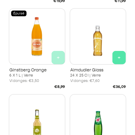
Prix
Prix
€19,99
€11,99
habituel
habituel
Épuisé
+
+
Ginstberg Orange
Almdudler Glass
6 X 1 L | Verre
24 X 25 Cl | Verre
Vidanges:
€3,50
Vidanges:
€7,60
Prix
Prix
€8,99
€36,09
habituel
habituel