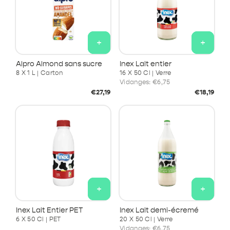
+
+
Alpro Almond sans sucre
Inex Lait entier
8 X 1 L | Carton
16 X 50 Cl | Verre
Vidanges:
€6,75
Prix
Prix
€27,19
€18,19
habituel
habituel
+
+
Inex Lait Entier PET
Inex Lait demi-écremé
6 X 50 Cl | PET
20 X 50 Cl | Verre
Vidanges:
€6,75