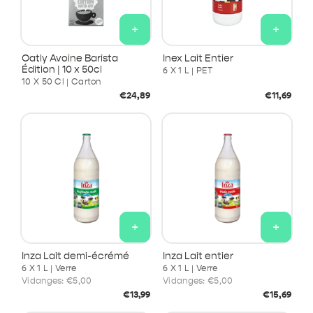
+
+
Oatly Avoine Barista
Inex Lait Entier
Édition | 10 x 50cl
6 X 1 L | PET
10 X 50 Cl | Carton
Prix
Prix
€24,89
€11,69
habituel
habituel
+
+
Inza Lait demi-écrémé
Inza Lait entier
6 X 1 L | Verre
6 X 1 L | Verre
Vidanges:
€5,00
Vidanges:
€5,00
Prix
Prix
€13,99
€15,69
habituel
habituel