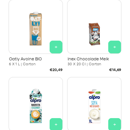
+
+
Oatly Avoine BIO
Inex Chocolade Melk
6 X 1 L | Carton
30 X 20 Cl | Carton
Prix
Prix
€20,49
€14,69
habituel
habituel
+
+