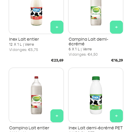
+
+
Inex Lait entier
Campina Lait demi-
écrémé
12 X 1 L | Verre
6 X 1 L | Verre
Vidanges:
€5,75
Vidanges:
€4,50
Prix
Prix
€23,69
€16,29
habituel
habituel
+
+
Campina Lait entier
Inex Lait demi-écrémé PET