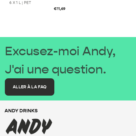
6 X 1 L | PET
Prix
€11,69
habituel
Excusez-moi Andy,
J'ai une question.
ALLER À LA FAQ
ANDY DRINKS