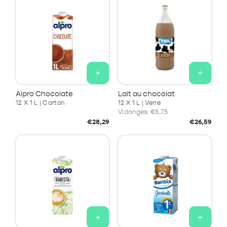
+
+
Alpro Chocolate
Lait au chocolat
12 X 1 L | Carton
12 X 1 L | Verre
Vidanges:
€5,75
Prix
Prix
€28,29
€26,59
habituel
habituel
+
+