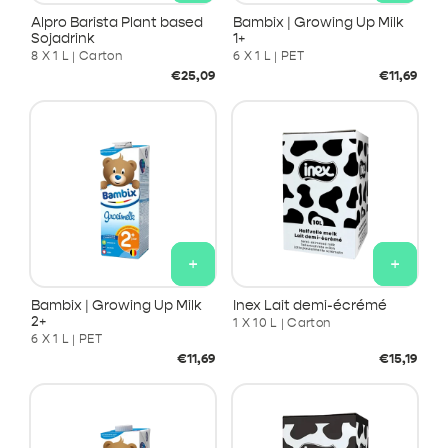
Alpro Barista Plant based
Bambix | Growing Up Milk
Sojadrink
1+
8 X 1 L | Carton
6 X 1 L | PET
Prix
Prix
€25,09
€11,69
habituel
habituel
+
+
Bambix | Growing Up Milk
Inex Lait demi-écrémé
2+
1 X 10 L | Carton
6 X 1 L | PET
Prix
Prix
€11,69
€15,19
habituel
habituel