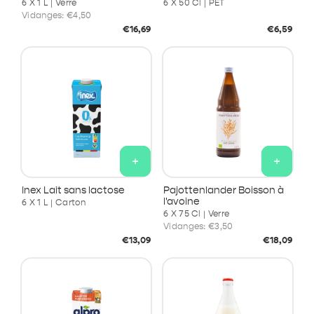
6 X 1 L | Verre
6 X 50 Cl | PET
Vidanges:
€4,50
Prix
Prix
€16,69
€6,59
habituel
habituel
+
+
Inex Lait sans lactose
Pajottenlander Boisson à
l'avoine
6 X 1 L | Carton
6 X 75 Cl | Verre
Vidanges:
€3,50
Prix
Prix
€13,09
€18,09
habituel
habituel