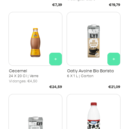
Prix
Prix
€7,39
€19,79
habituel
habituel
+
+
Cecemel
Oatly Avoine Bio Barista
24 X 20 Cl | Verre
6 X 1 L | Carton
Vidanges:
€4,50
Prix
Prix
€24,59
€21,09
habituel
habituel