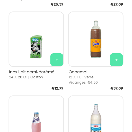
Prix
Prix
€25,39
€27,09
habituel
habituel
+
+
Inex Lait demi-écrémé
Cecemel
24 X 20 Cl | Carton
12 X 1 L | Verre
Vidanges:
€4,50
Prix
Prix
€12,79
€37,09
habituel
habituel