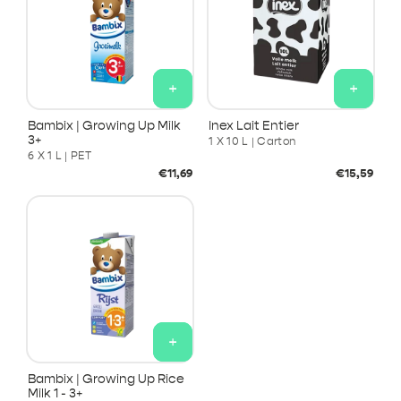
+
+
Bambix | Growing Up Milk
Inex Lait Entier
3+
1 X 10 L | Carton
6 X 1 L | PET
Prix
Prix
€11,69
€15,59
habituel
habituel
+
Bambix | Growing Up Rice
Milk 1 - 3+