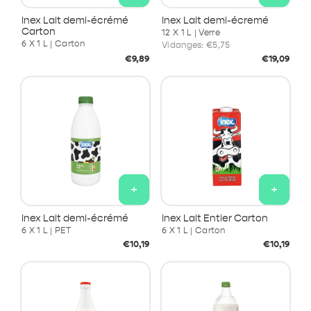
Inex Lait demi-écrémé
Inex Lait demi-écremé
Carton
12 X 1 L | Verre
6 X 1 L | Carton
Vidanges:
€5,75
Prix
Prix
€9,89
€19,09
habituel
habituel
+
+
Inex Lait demi-écrémé
Inex Lait Entier Carton
6 X 1 L | PET
6 X 1 L | Carton
Prix
Prix
€10,19
€10,19
habituel
habituel