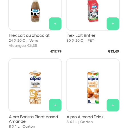
+
+
Inex Lait au chocolat
Inex Lait Entier
24 X 20 Cl | Verre
30 X 20 Cl | PET
Vidanges:
€6,35
Prix
Prix
€17,79
€13,69
habituel
habituel
+
+
Alpro Barista Plant based
Alpro Almond Drink
Amande
8 X 1 L | Carton
8 X 1 L | Carton