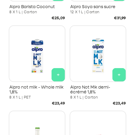
Alpro Barista Coconut
Alpro Soya sans sucre
8 X 1 L | Carton
12 X 1 L | Carton
Prix
Prix
€25,09
€31,99
habituel
habituel
+
+
Alpro not milk - Whole milk
Alpro Not Mlk demi-
1,8%
écrémé 1,8%
8 X 1 L | PET
8 X 1 L | Carton
Prix
Prix
€23,49
€23,49
habituel
habituel