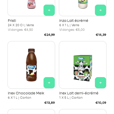
+
+
Fristi
Inza Lait écrémé
24 X 20 Cl | Verre
6 X 1 L | Verre
Vidanges:
€4,50
Vidanges:
€5,00
Prix
Prix
€24,99
€14,39
habituel
habituel
+
+
Inex Chocolade Melk
Inex Lait demi-écrémé
6 X 1 L | Carton
1 X 5 L | Carton
Prix
Prix
€13,89
€10,09
habituel
habituel