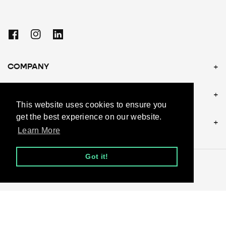
Facebook
Instagram
Linkedin
COMPANY
POLICIES
This website uses cookies to ensure you
get the best experience on our website.
CONTACT US
Learn More
Got it!
© 2026, andy.be
Moyens
de
paiement