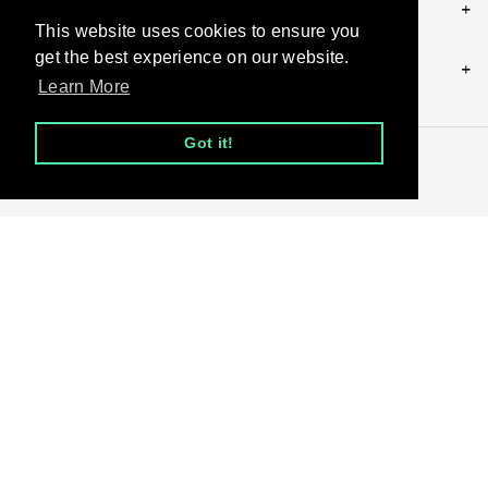
POLICIES
This website uses cookies to ensure you
get the best experience on our website.
CONTACT US
Learn More
Got it!
© 2026, andy.be
Moyens
de
paiement