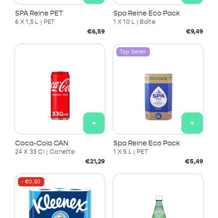
SPA Reine PET
Spa Reine Eco Pack
6 X 1,5 L | PET
1 X 10 L | Boîte
Prix
Prix
€6,59
€9,49
habituel
habituel
Top Seller
+
+
Coca-Cola CAN
Spa Reine Eco Pack
24 X 33 Cl | Canette
1 X 5 L | PET
Prix
Prix
€21,29
€5,49
habituel
habituel
- €0,50