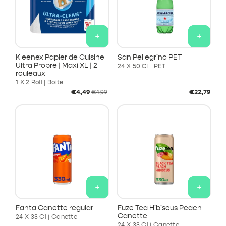
+
+
Kleenex Papier de Cuisine
San Pellegrino PET
Ultra Propre | Maxi XL | 2
24 X 50 Cl | PET
rouleaux
1 X 2 Roll | Boite
Prix
Prix
Prix
€4,49
€22,79
€4,99
soldé
habituel
habituel
+
+
Fanta Canette regular
Fuze Tea Hibiscus Peach
Canette
24 X 33 Cl | Canette
24 X 33 Cl | Canette