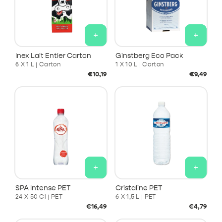
+
+
Inex Lait Entier Carton
Ginstberg Eco Pack
6 X 1 L | Carton
1 X 10 L | Carton
Prix
Prix
€10,19
€9,49
habituel
habituel
+
+
SPA Intense PET
Cristaline PET
24 X 50 Cl | PET
6 X 1,5 L | PET
Prix
Prix
€16,49
€4,79
habituel
habituel