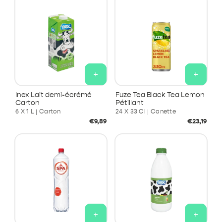
+
+
Inex Lait demi-écrémé
Fuze Tea Black Tea Lemon
Carton
Pétillant
6 X 1 L | Carton
24 X 33 Cl | Canette
Prix
Prix
€9,89
€23,19
habituel
habituel
+
+