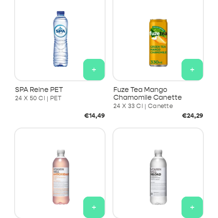
+
+
SPA Reine PET
Fuze Tea Mango
Chamomile Canette
24 X 50 Cl | PET
24 X 33 Cl | Canette
Prix
Prix
€14,49
€24,29
habituel
habituel
+
+