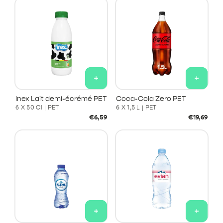
+
+
Inex Lait demi-écrémé PET
Coca-Cola Zero PET
6 X 50 Cl | PET
6 X 1,5 L | PET
Prix
Prix
€6,59
€19,69
habituel
habituel
+
+