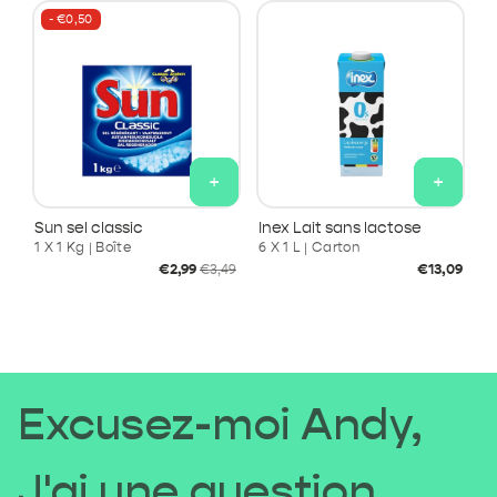
- €0,50
+
+
Sun sel classic
Inex Lait sans lactose
1 X 1 Kg | Boîte
6 X 1 L | Carton
Prix
Prix
Prix
€2,99
€13,09
€3,49
soldé
habituel
habituel
Excusez-moi Andy,
J'ai une question.