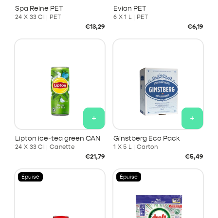
Spa Reine PET
Evian PET
24 X 33 Cl | PET
6 X 1 L | PET
Prix
Prix
€13,29
€6,19
habituel
habituel
+
+
Lipton ice-tea green CAN
Ginstberg Eco Pack
24 X 33 Cl | Canette
1 X 5 L | Carton
Prix
Prix
€21,79
€5,49
habituel
habituel
Épuisé
Épuisé