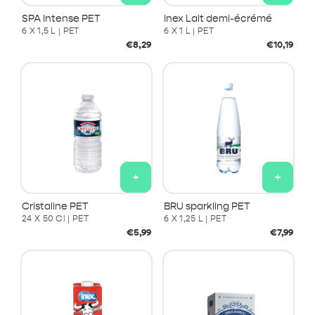
SPA Intense PET
Inex Lait demi-écrémé
6 X 1,5 L | PET
6 X 1 L | PET
Prix
Prix
€8,29
€10,19
habituel
habituel
+
+
Cristaline PET
BRU sparkling PET
24 X 50 Cl | PET
6 X 1,25 L | PET
Prix
Prix
€5,99
€7,99
habituel
habituel