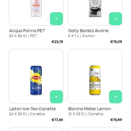
+
+
Acqua Panna PET
Oatly Barista Avoine
24 X 50 Cl | PET
6 X 1 L | Carton
Prix
Prix
€23,19
€19,09
habituel
habituel
+
+
Lipton Ice-Tea Canette
Bionina Mister Lemon
24 X 33 Cl | Canette
12 X 33 Cl | Canette
Prix
Prix
€17,69
€19,89
habituel
habituel