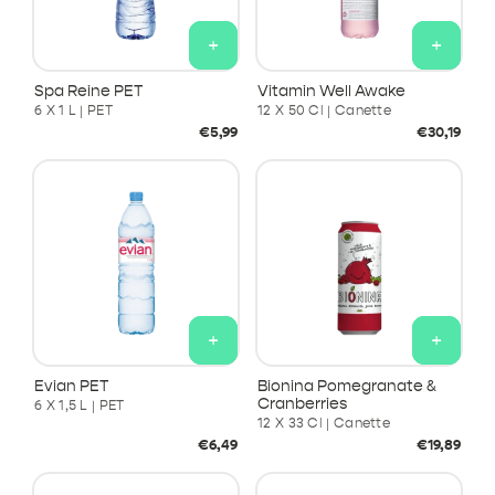
+
+
Spa Reine PET
Vitamin Well Awake
6 X 1 L | PET
12 X 50 Cl | Canette
Prix
Prix
€5,99
€30,19
habituel
habituel
+
+
Evian PET
Bionina Pomegranate &
Cranberries
6 X 1,5 L | PET
12 X 33 Cl | Canette
Prix
Prix
€6,49
€19,89
habituel
habituel