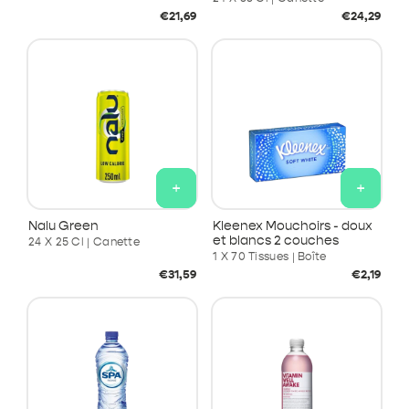
Prix
Prix
€21,69
€24,29
habituel
habituel
+
+
Nalu Green
Kleenex Mouchoirs - doux
et blancs 2 couches
24 X 25 Cl | Canette
1 X 70 Tissues | Boîte
Prix
Prix
€31,59
€2,19
habituel
habituel