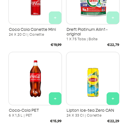
+
+
Coca Cola Canette Mini
Dreft Platinum Allin1 -
original
24 X 20 Cl | Canette
1 X 75 Tabs | Boîte
Prix
Prix
€19,99
€22,79
habituel
habituel
+
+
Coca-Cola PET
Lipton Ice-tea Zero CAN
6 X 1,5 L | PET
24 X 33 Cl | Canette
Prix
Prix
€15,99
€22,29
habituel
habituel