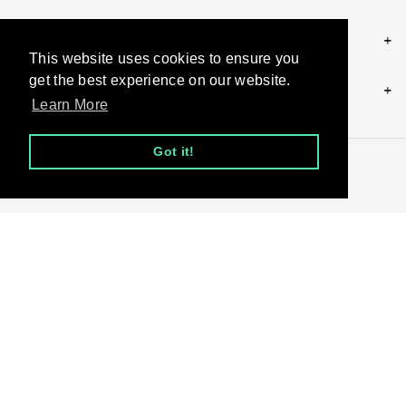
POLICIES
This website uses cookies to ensure you
get the best experience on our website.
CONTACT US
Learn More
Got it!
© 2026, andy.be
Moyens
de
paiement