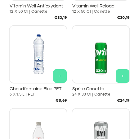
Vitamin Well Antioxydant
Vitamin Well Reload
12 X 50 Cl | Canette
12 X 50 Cl | Canette
Prix
Prix
€30,19
€30,19
habituel
habituel
+
+
Chaudfontaine Blue PET
Sprite Canette
6 X 1,5 L | PET
24 X 33 Cl | Canette
Prix
Prix
€8,69
€24,19
habituel
habituel