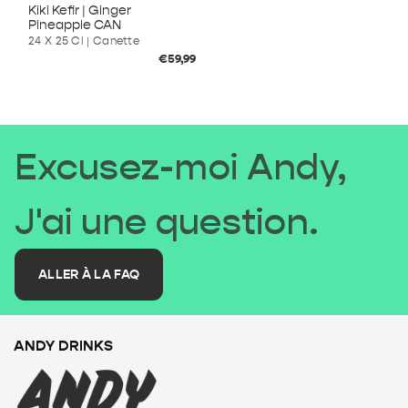
Kiki Kefir | Ginger
Pineapple CAN
24 X 25 Cl | Canette
Prix
€59,99
habituel
Excusez-moi Andy,
J'ai une question.
ALLER À LA FAQ
ANDY DRINKS