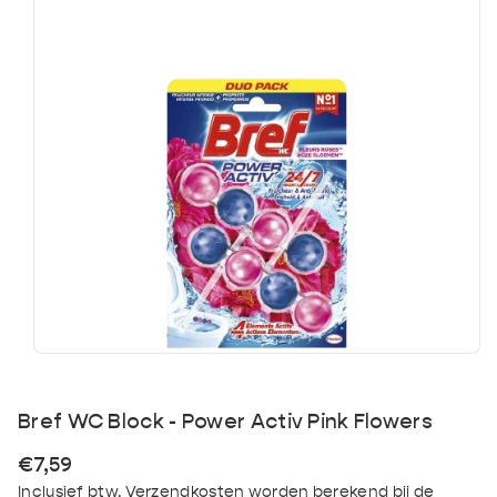
Hartige & zoete
Energiedrank
Sauzen &
Ontbijt & beleg
snacks
smaakmakers
IPA
Mix bakken
Tripel
Kombucha & Kefir
Tonic & Mixers
Bakproducten
Wit bier
Bref WC Block - Power Activ Pink Flowers
Normale
€7,59
prijs
Inclusief btw.
Verzendkosten
worden berekend bij de