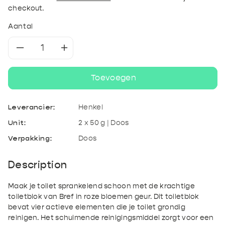
checkout.
Aantal
Aantal
Aantal
verlagen
verhogen
Toevoegen
voor
voor
Leverancier:
Henkel
Bref
Bref
Unit:
2 x 50 g | Doos
Verpakking:
Doos
WC
WC
Block
Block
Description
-
-
Maak je toilet sprankelend schoon met de krachtige
toiletblok van Bref in roze bloemen geur. Dit toiletblok
power
power
bevat vier actieve elementen die je toilet grondig
reinigen. Het schuimende reinigingsmiddel zorgt voor een