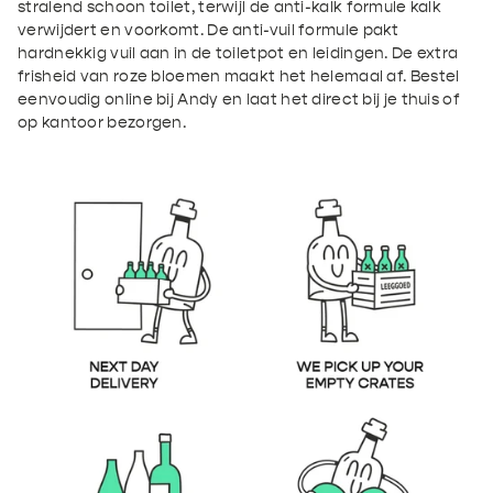
activ
activ
stralend schoon toilet, terwijl de anti-kalk formule kalk
verwijdert en voorkomt. De anti-vuil formule pakt
pink
pink
hardnekkig vuil aan in de toiletpot en leidingen. De extra
frisheid van roze bloemen maakt het helemaal af. Bestel
flowers
flowers
eenvoudig online bij Andy en laat het direct bij je thuis of
op kantoor bezorgen.