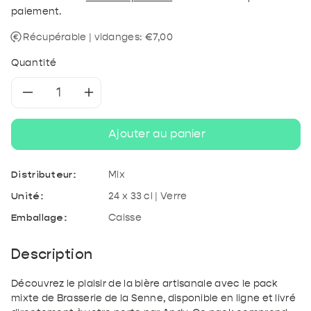
paiement.
Récupérable | vidanges: €7,00
Quantité
Réduire
Augmenter
la
la
Ajouter au panier
quantité
quantité
Distributeur:
Mix
de
de
Unité:
24 x 33 cl | Verre
Emballage:
Caisse
Brasserie
Brasserie
de
de
Description
la
la
Découvrez le plaisir de la bière artisanale avec le pack
mixte de Brasserie de la Senne, disponible en ligne et livré