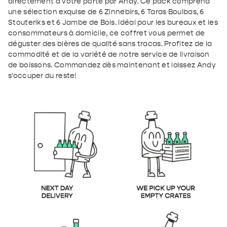
Senne
Senne
directement à votre porte par Andy. Ce pack comprend
une sélection exquise de 6 Zinnebirs, 6 Taras Boulbas, 6
|
|
Stouteriks et 6 Jambe de Bois. Idéal pour les bureaux et les
consommateurs à domicile, ce coffret vous permet de
Mixed
Mixed
déguster des bières de qualité sans tracas. Profitez de la
commodité et de la variété de notre service de livraison
Pack
Pack
de boissons. Commandez dès maintenant et laissez Andy
s'occuper du reste!